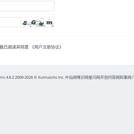
我已阅读并同意
《用户注册协议》
cms
4.6.2 2009-2026 © Xunruicms Inc.
叶仙网
唯识网
星闪网
开创问答网
知事网