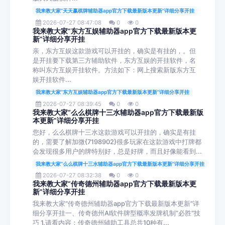
我来教大家“天天赢棋牌辅助器app官方下载最新版本更新”详细分享开挂
2026-07-27 08:47:08
0
0
我来教大家“东方互娱辅助器app官方下载最新版本更
新”详细分享开挂
亲，东方互娱这款游戏可以开挂的，确实是有挂的，。但
是开挂要下载第三方辅助软件，东方互娱的开挂软件，名
称叫东方互娱开挂软件。方法如下：网上搜索新版东方互
娱开挂软件...
我来教大家“东方互娱辅助器app官方下载最新版本更新”详细分享开挂
2026-07-27 08:39:45
0
0
我来教大家“么么棋牌十三水辅助器app官方下载最新版
本更新”详细分享开挂
您好，么么棋牌十三水这款游戏可以开挂的，确实是有挂
的，需要了解加微{7198902}很多玩家在这款游戏中打牌都
会发现很多用户的牌特别好，总是好牌，而且好像能看到...
我来教大家“么么棋牌十三水辅助器app官方下载最新版本更新”详细分享开挂
2026-07-27 08:32:38
0
0
我来教大家“传奇德州辅助器app官方下载最新版本更
新”详细分享开挂
我来教大家“传奇德州辅助器app官方下载最新版本更新”详
细分享开挂一、传奇德州AI软件牌型概率发牌机制”必胜“技
巧 1.请看内容：传奇德州辅助工具总共10种有...