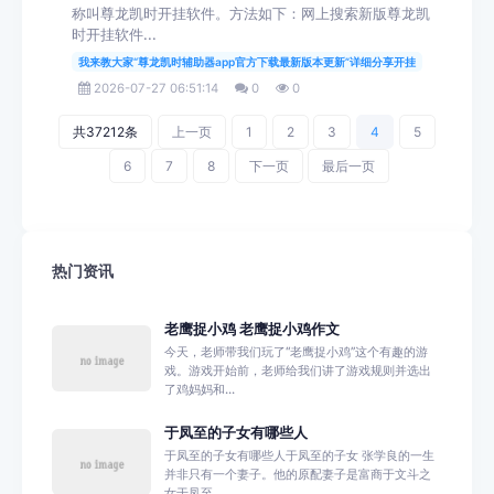
称叫尊龙凯时开挂软件。方法如下：网上搜索新版尊龙凯
时开挂软件...
我来教大家“尊龙凯时辅助器app官方下载最新版本更新”详细分享开挂
2026-07-27 06:51:14
0
0
共37212条
上一页
1
2
3
4
5
6
7
8
下一页
最后一页
热门资讯
老鹰捉小鸡 老鹰捉小鸡作文
今天，老师带我们玩了“老鹰捉小鸡”这个有趣的游
戏。游戏开始前，老师给我们讲了游戏规则并选出
了鸡妈妈和...
于凤至的子女有哪些人
于凤至的子女有哪些人于凤至的子女 张学良的一生
并非只有一个妻子。他的原配妻子是富商于文斗之
女于凤至。...