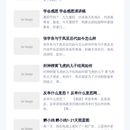
学会感恩 学会感恩演讲稿
重阳节到了，九九重阳，代表着天长地久，代表着
尊老，敬老。今天重阳节，我要去碧桂园帮外婆做
家务。外婆已...
张学良与于凤至后代如今怎么样
张学良与于凤至后代如今怎么样张学良与于凤至后
代张学良是国民革命军将领，积极主张抗日。他风
流倜傥，是张...
封神榜黄飞虎的儿子结局如何
封神榜黄飞虎的儿子结局如何黄飞虎的儿子 黄飞虎
的儿子很多，有四个，而且都是为了讨伐朝歌服务
的战士。第...
反串什么意思？ 反串什么意思网...
反串什么意思？ 【溯源】串是串角，反是相
反。反串原指戏曲演员偶尔扮演本行当以外的角
色。 【释...
孵小鸡 孵小鸡1-21天照蛋图
有一天，我在电视上看到了一则广告，上面有许多