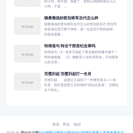
的小鸡，很可爱。我看了，就想让妈妈给我买几只
小鸡，于是，...
骁勇善战的哲别将军后代怎么样
骁勇善战的哲别将军后代怎么样哲别的后代 哲别号
称是成吉思汗麾下神箭，是一位战无不胜的战神，
但是他是蒙...
转得造句 转业干部发纪念章吗
转得造句（1）母亲又唱起了那支婉转得像羊肠子一
样的催眠曲。（2）幽默是人生的润滑油，不但能使
人际关系...
完璧归赵 完璧归赵打一生肖
完璧归赵 赵惠文王搞到了一件稀世美玉——和
氏璧。和氏璧是楚文王时期的“强迫症患者”、没脚先
生卞和在...
资讯
民生
知识
2026 ©
野仙生活网
叶仙网
唯识网
星闪网
开创问答网
知事网
八零商务网
东方